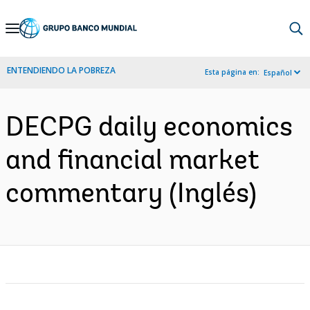
Skip
to
Main
ENTENDIENDO LA POBREZA
Esta página en:
Español
Navigation
DECPG daily economics
and financial market
commentary (Inglés)