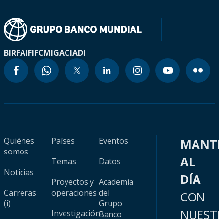
BIRF
AIF
IFC
MIGA
CIADI
Quiénes
Países
Eventos
MANT
somos
AL
Temas
Datos
Noticias
DÍA
Proyectos y
Academia
Carreras
operaciones
del
CON
(i)
Grupo
NUEST
Investigación
Banco