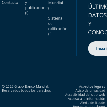
Contacto
y
Mundial
ÚLTIM
publicaciones
(i)
(i)
DATOS
Sistema
Y
de
calificación
CONOC
(i)
Inscr
© 2025 Grupo Banco Mundial.
Aspectos legales
Reservados todos los derechos.
Aviso de privacidad
Accesibilidad del sitio web
Acceso a la información
Alerta de fraude
Presente un reclamo