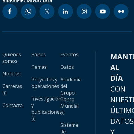
BIRF
AIF
IFC
MIGA
CIADI
Quiénes
Países
Eventos
MANT
somos
AL
Temas
Datos
Noticias
DÍA
Proyectos y
Academia
Carreras
operaciones
del
CON
(i)
Grupo
NUEST
Investigación
Banco
Contacto
y
Mundial
ÚLTIM
publicaciones
(i)
(i)
DATOS
Sistema
Y
de