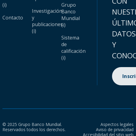
CON
(i)
Grupo
NUEST
Investigación
Banco
Contacto
y
Mundial
ÚLTIM
publicaciones
(i)
(i)
DATOS
Sistema
Y
de
calificación
CONOC
(i)
Inscr
© 2025 Grupo Banco Mundial.
Aspectos legales
Reservados todos los derechos.
Aviso de privacidad
Accesibilidad del sitio web