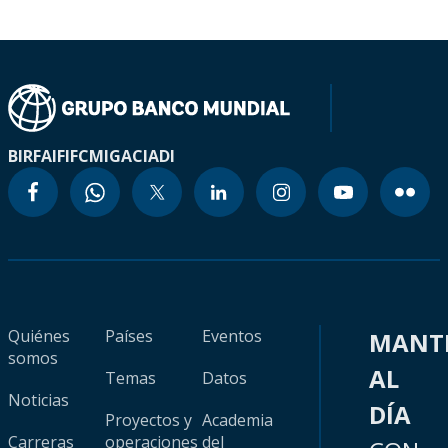
BIRF
AIF
IFC
MIGA
CIADI
Quiénes
Países
Eventos
MANT
somos
AL
Temas
Datos
Noticias
DÍA
Proyectos y
Academia
Carreras
operaciones
del