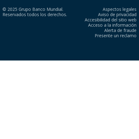
© 2025 Grupo Banco Mundial.
Aspectos legales
Reservados todos los derechos.
Aviso de privacidad
Accesibilidad del sitio web
Acceso a la información
Alerta de fraude
Presente un reclamo