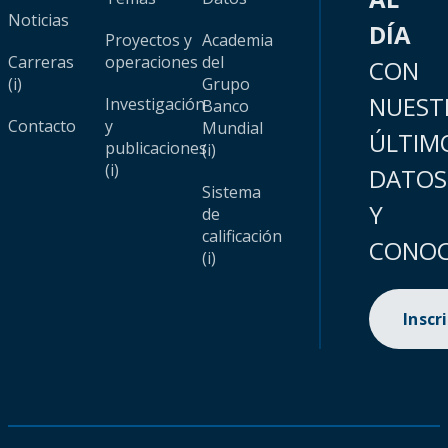
Noticias
DÍA
Proyectos y
Academia
Carreras
operaciones
del
CON
(i)
Grupo
NUEST
Investigación
Banco
Contacto
y
Mundial
ÚLTIM
publicaciones
(i)
(i)
DATOS
Sistema
Y
de
calificación
CONOC
(i)
Inscr