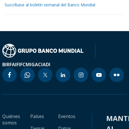
Suscríbase al boletín semanal del Banco Mundial
BIRF
AIF
IFC
MIGA
CIADI
Quiénes
Países
Eventos
MANT
somos
AL
Temas
Datos