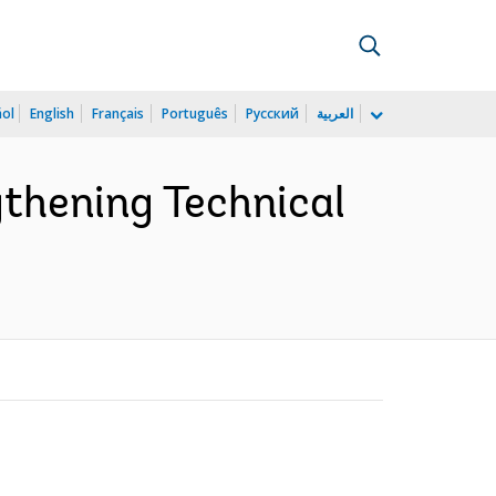
ñol
English
Français
Português
Русский
العربية
gthening Technical