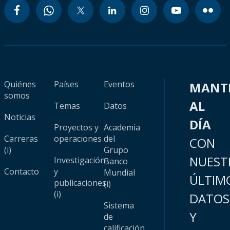
Quiénes
Países
Eventos
MANT
somos
AL
Temas
Datos
Noticias
DÍA
Proyectos y
Academia
Carreras
operaciones
del
CON
(i)
Grupo
NUEST
Investigación
Banco
Contacto
y
Mundial
ÚLTIM
publicaciones
(i)
(i)
DATOS
Sistema
Y
de
calificación