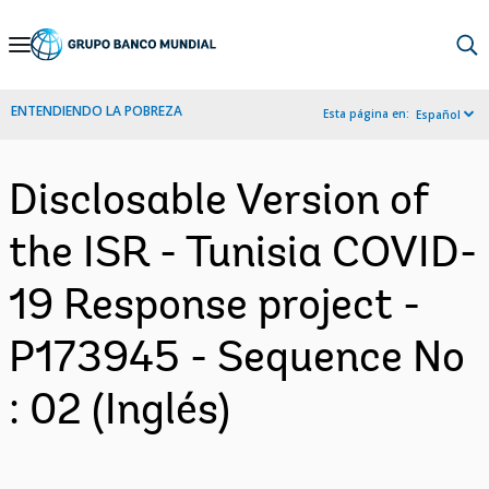
Skip
to
Main
ENTENDIENDO LA POBREZA
Esta página en:
Español
Navigation
Disclosable Version of
the ISR - Tunisia COVID-
19 Response project -
P173945 - Sequence No
: 02 (Inglés)