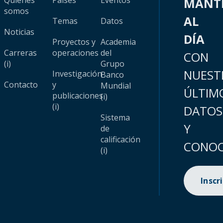
Quiénes
Países
Eventos
MANT
somos
AL
Temas
Datos
Noticias
DÍA
Proyectos y
Academia
Carreras
operaciones
del
CON
(i)
Grupo
NUEST
Investigación
Banco
Contacto
y
Mundial
ÚLTIM
publicaciones
(i)
(i)
DATOS
Sistema
Y
de
calificación
CONOC
(i)
Inscr