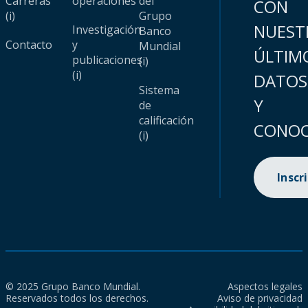
Carreras
operaciones
del
CON
(i)
Grupo
NUEST
Investigación
Banco
Contacto
y
Mundial
ÚLTIM
publicaciones
(i)
(i)
DATOS
Sistema
Y
de
calificación
CONOC
(i)
Inscr
© 2025 Grupo Banco Mundial.
Aspectos legales
Reservados todos los derechos.
Aviso de privacidad