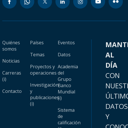
Quiénes
Países
Eventos
MANT
somos
AL
Temas
Datos
Noticias
DÍA
Proyectos y
Academia
Carreras
operaciones
del
CON
(i)
Grupo
NUEST
Investigación
Banco
Contacto
y
Mundial
ÚLTIM
publicaciones
(i)
(i)
DATOS
Sistema
Y
de
calificación
CONOC