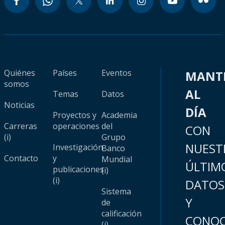
Quiénes
Países
Eventos
MANT
somos
AL
Temas
Datos
Noticias
DÍA
Proyectos y
Academia
Carreras
operaciones
del
CON
(i)
Grupo
NUEST
Investigación
Banco
Contacto
y
Mundial
ÚLTIM
publicaciones
(i)
(i)
DATOS
Sistema
Y
de
calificación
CONOC
(i)