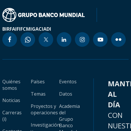
BIRF
AIF
IFC
MIGA
CIADI
Quiénes
Países
Eventos
MANT
somos
AL
Temas
Datos
Noticias
DÍA
Proyectos y
Academia
Carreras
operaciones
del
CON
(i)
Grupo
NUEST
Investigación
Banco