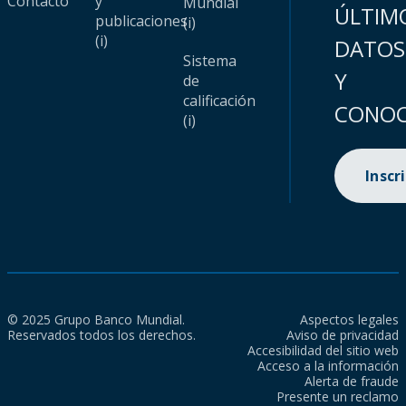
Contacto
y
Mundial
ÚLTIM
publicaciones
(i)
(i)
DATOS
Sistema
Y
de
calificación
CONOC
(i)
Inscr
© 2025 Grupo Banco Mundial.
Aspectos legales
Reservados todos los derechos.
Aviso de privacidad
Accesibilidad del sitio web
Acceso a la información
Alerta de fraude
Presente un reclamo