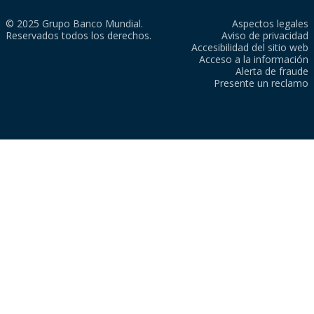
© 2025 Grupo Banco Mundial.
Aspectos legales
Reservados todos los derechos.
Aviso de privacidad
Accesibilidad del sitio web
Acceso a la información
Alerta de fraude
Presente un reclamo