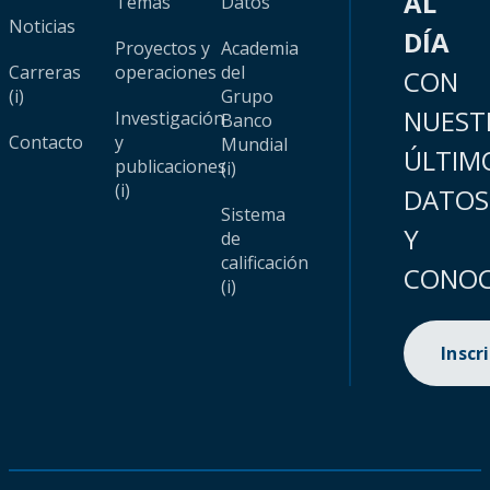
AL
Temas
Datos
Noticias
DÍA
Proyectos y
Academia
Carreras
operaciones
del
CON
(i)
Grupo
NUEST
Investigación
Banco
Contacto
y
Mundial
ÚLTIM
publicaciones
(i)
(i)
DATOS
Sistema
Y
de
calificación
CONOC
(i)
Inscr