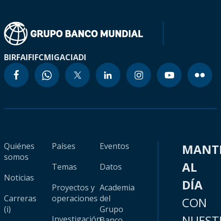
BIRF
AIF
IFC
MIGA
CIADI
Quiénes
Países
Eventos
MANT
somos
AL
Temas
Datos
Noticias
DÍA
Proyectos y
Academia
Carreras
operaciones
del
CON
(i)
Grupo
NUEST
Investigación
Banco