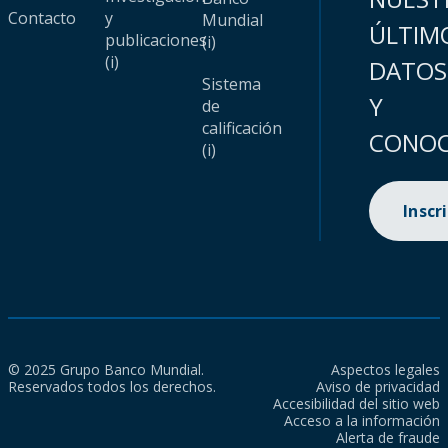
Contacto
y
Mundial
ÚLTIM
publicaciones
(i)
(i)
DATOS
Sistema
Y
de
calificación
CONOC
(i)
Inscr
© 2025 Grupo Banco Mundial.
Aspectos legales
Reservados todos los derechos.
Aviso de privacidad
Accesibilidad del sitio web
Acceso a la información
Alerta de fraude