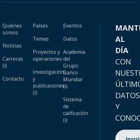
Quiénes
Países
Eventos
MANT
somos
AL
Temas
Datos
Noticias
DÍA
Proyectos y
Academia
Carreras
operaciones
del
CON
(i)
Grupo
NUEST
Investigación
Banco
Contacto
y
Mundial
ÚLTIM
publicaciones
(i)
(i)
DATOS
Sistema
Y
de
calificación
CONOC
(i)
Inscr