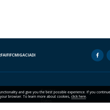
RF
AIF
IFC
MIGA
CIADI
Eventos
unctionality and give you the best possible experience. If you continu
n your browser. To learn more about cookies,
click here
.
Datos