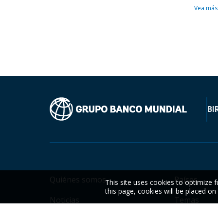
Vea más
BI
Quiénes somos
Países
This site uses cookies to optimize f
this page, cookies will be placed o
Noticias
Temas