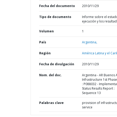
Fecha del documento
2010/11/29
Tipo de documento
Informe sobre el estad
ejecución y los resulta
Volumen
1
País
Argentina,
Región
América Latina y el Cari
Fecha de divulgación
2010/11/29
Nom. del doc.
Argentina - AR Buenos 
Infrastructure 1st Phas
: P088032 - Implementa
Status Results Report :
Sequence 13
Palabras clave
provision of infrastruct
service