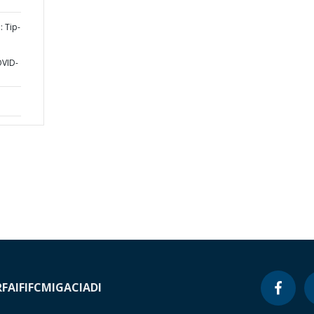
 Tip-
OVID-
RF
AIF
IFC
MIGA
CIADI