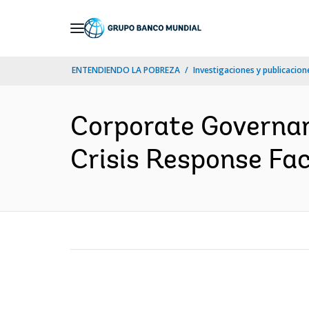
Skip
to
Main
ENTENDIENDO LA POBREZA
Investigaciones y publicacione
Navigation
Corporate Governan
Crisis Response Fa