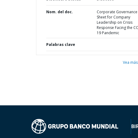
Nom. del doc.
Corporate Governance :
Sheet for Company
Leadership on Crisis
Response Facing the C
19 Pandemic
Palabras clave
Vea más
BI