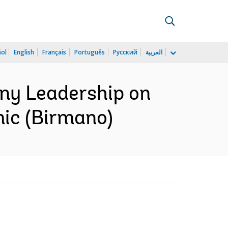
ñol
English
Français
Português
Русский
العربية
ny Leadership on
ic (Birmano)