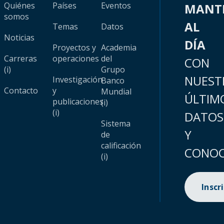
Quiénes
Países
Eventos
MANT
somos
AL
Temas
Datos
Noticias
DÍA
Proyectos y
Academia
Carreras
operaciones
del
CON
(i)
Grupo
NUEST
Investigación
Banco
Contacto
y
Mundial
ÚLTIM
publicaciones
(i)
(i)
DATOS
Sistema
Y
de
calificación
CONOC
(i)
Inscr