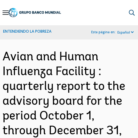
Skip
to
Main
ENTENDIENDO LA POBREZA
Esta página en:
Español
Navigation
Avian and Human
Influenza Facility :
quarterly report to the
advisory board for the
period October 1,
through December 31,