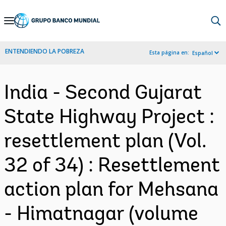
Skip
to
Main
ENTENDIENDO LA POBREZA
Esta página en:
Español
Navigation
India - Second Gujarat
State Highway Project :
resettlement plan (Vol.
32 of 34) : Resettlement
action plan for Mehsana
- Himatnagar (volume