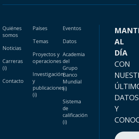
Quiénes
Países
Eventos
MANT
somos
AL
Temas
Datos
Noticias
DÍA
Proyectos y
Academia
Carreras
operaciones
del
CON
(i)
Grupo
NUEST
Investigación
Banco
Contacto
y
Mundial
ÚLTIM
publicaciones
(i)
(i)
DATOS
Sistema
Y
de
calificación
CONOC
(i)