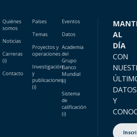
Quiénes
Países
Eventos
MANT
somos
AL
Temas
Datos
Noticias
DÍA
Proyectos y
Academia
Carreras
operaciones
del
CON
(i)
Grupo
NUEST
Investigación
Banco
Contacto
y
Mundial
ÚLTIM
publicaciones
(i)
(i)
DATOS
Sistema
Y
de
calificación
CONOC
(i)
Inscr