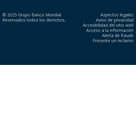
© 2025 Grupo Banco Mundial.
Aspectos legales
Reservados todos los derechos.
Aviso de privacidad
Accesibilidad del sitio web
Acceso a la información
Alerta de fraude
Presente un reclamo