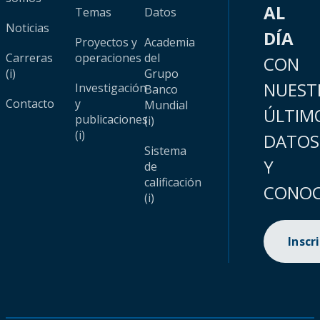
AL
Temas
Datos
Noticias
DÍA
Proyectos y
Academia
Carreras
operaciones
del
CON
(i)
Grupo
NUEST
Investigación
Banco
Contacto
y
Mundial
ÚLTIM
publicaciones
(i)
(i)
DATOS
Sistema
Y
de
calificación
CONOC
(i)
Inscr