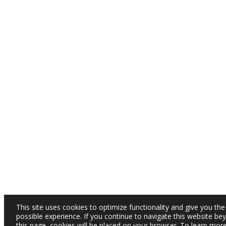
This site uses cookies to optimize functionality and give you the
possible experience. If you continue to navigate this website be
this page, cookies will be placed on your browser. To learn mor