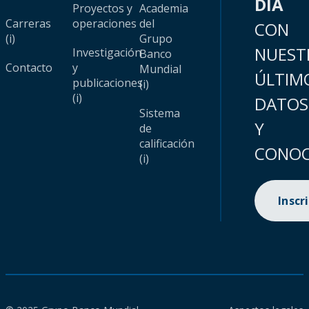
DÍA
Proyectos y
Academia
Carreras
operaciones
del
CON
(i)
Grupo
NUEST
Investigación
Banco
Contacto
y
Mundial
ÚLTIM
publicaciones
(i)
(i)
DATOS
Sistema
Y
de
calificación
CONOC
(i)
Inscr