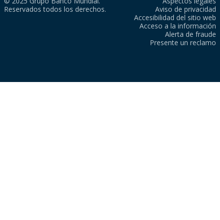
© 2025 Grupo Banco Mundial.
Aspectos legales
Reservados todos los derechos.
Aviso de privacidad
Accesibilidad del sitio web
Acceso a la información
Alerta de fraude
Presente un reclamo