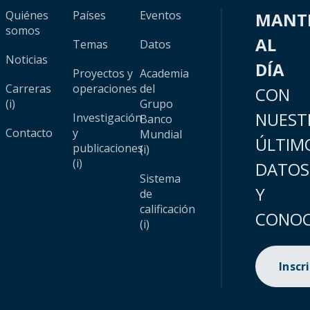
Quiénes
Países
Eventos
MANT
somos
AL
Temas
Datos
Noticias
DÍA
Proyectos y
Academia
Carreras
operaciones
del
CON
(i)
Grupo
NUEST
Investigación
Banco
Contacto
y
Mundial
ÚLTIM
publicaciones
(i)
(i)
DATOS
Sistema
Y
de
calificación
CONOC
(i)
Inscr