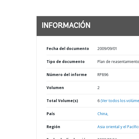
INFORMACIÓN
Fecha del documento
2009/09/01
Tipo de documento
Plan de reasentamient
Número del informe
RP896
Volumen
2
Total Volume(s)
6
(Ver todos los volúm
País
China,
Región
Asia oriental y el Pacífic