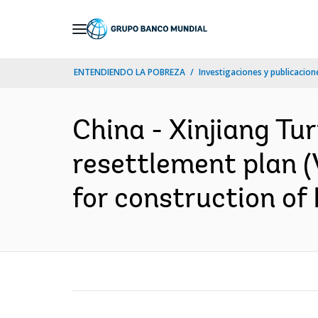
Skip
to
Main
ENTENDIENDO LA POBREZA
Investigaciones y publicacione
Navigation
China - Xinjiang Tu
resettlement plan (
for construction of 