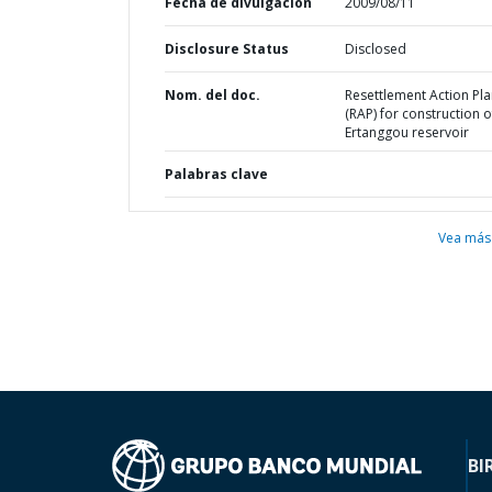
Fecha de divulgación
2009/08/11
Disclosure Status
Disclosed
Nom. del doc.
Resettlement Action Pl
(RAP) for construction o
Ertanggou reservoir
Palabras clave
Vea más
BI