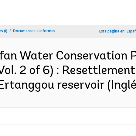
s (i)
Documentos e informes
Esta página en:
Espa
rfan Water Conservation P
Vol. 2 of 6) : Resettlemen
Ertanggou reservoir (Inglé