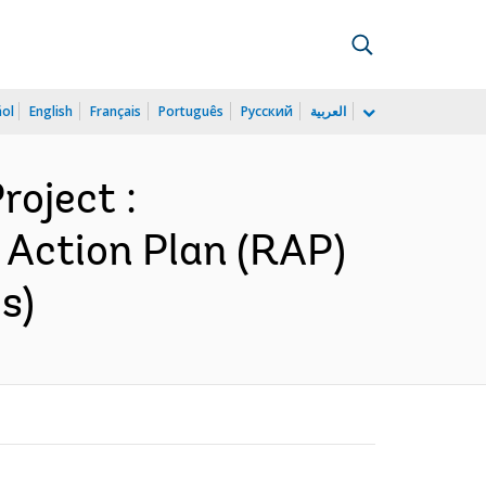
ñol
English
Français
Português
Русский
العربية
roject :
t Action Plan (RAP)
s)