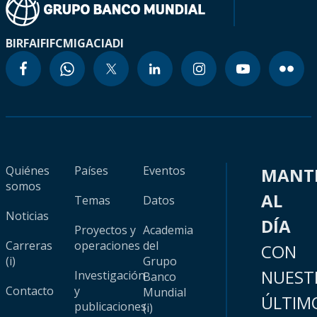
BIRF
AIF
IFC
MIGA
CIADI
Quiénes
Países
Eventos
MANT
somos
AL
Temas
Datos
Noticias
DÍA
Proyectos y
Academia
Carreras
operaciones
del
CON
(i)
Grupo
NUEST
Investigación
Banco
Contacto
y
Mundial
ÚLTIM
publicaciones
(i)