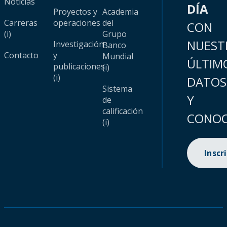
Noticias
DÍA
Proyectos y
Academia
Carreras
operaciones
del
CON
(i)
Grupo
NUEST
Investigación
Banco
Contacto
y
Mundial
ÚLTIM
publicaciones
(i)
(i)
DATOS
Sistema
Y
de
calificación
CONOC
(i)
Inscr