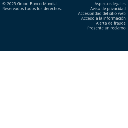
© 2025 Grupo Banco Mundial.
Aspectos legales
Reservados todos los derechos.
Aviso de privacidad
Accesibilidad del sitio web
Acceso a la información
Alerta de fraude
Presente un reclamo