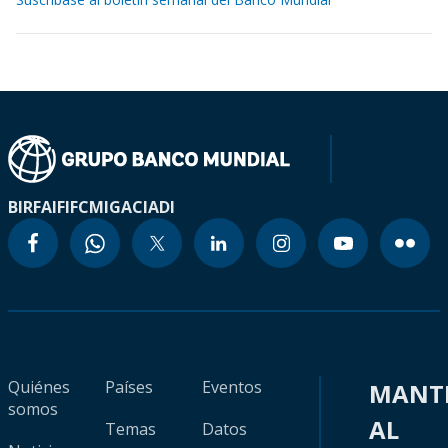
BIRF
AIF
IFC
MIGA
CIADI
Quiénes
Países
Eventos
MANT
somos
AL
Temas
Datos