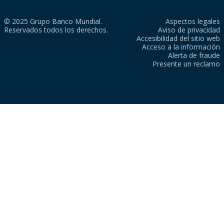
© 2025 Grupo Banco Mundial.
Aspectos legales
Reservados todos los derechos.
Aviso de privacidad
Accesibilidad del sitio web
Acceso a la información
Alerta de fraude
Presente un reclamo