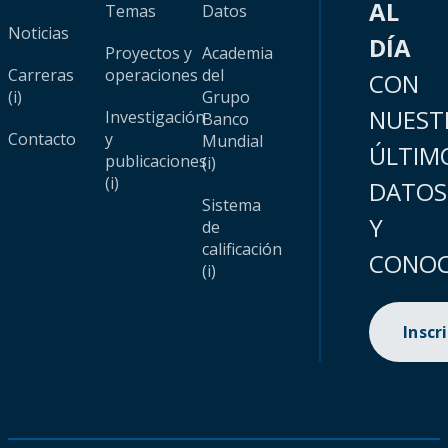
AL
Temas
Datos
Noticias
DÍA
Proyectos y
Academia
Carreras
operaciones
del
CON
(i)
Grupo
NUEST
Investigación
Banco
Contacto
y
Mundial
ÚLTIM
publicaciones
(i)
(i)
DATOS
Sistema
Y
de
calificación
CONOC
(i)
Inscr