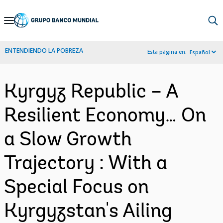
Skip
to
Main
ENTENDIENDO LA POBREZA
Esta página en:
Español
Navigation
Kyrgyz Republic – A
Resilient Economy… On
a Slow Growth
Trajectory : With a
Special Focus on
Kyrgyzstan's Ailing