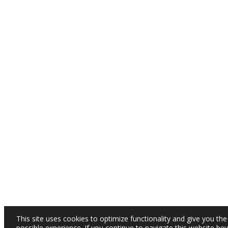
This site uses cookies to optimize functionality and give you the
possible experience. If you continue to navigate this website be