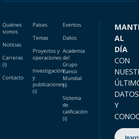
Quiénes
Países
Eventos
MANT
somos
AL
Temas
Datos
Noticias
DÍA
Proyectos y
Academia
Carreras
operaciones
del
CON
(i)
Grupo
NUEST
Investigación
Banco
Contacto
y
Mundial
ÚLTIM
publicaciones
(i)
(i)
DATOS
Sistema
Y
de
calificación
CONOC
(i)
Inscr