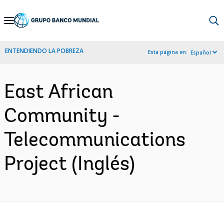
Skip
to
Main
ENTENDIENDO LA POBREZA
Esta página en:
Español
Navigation
East African
Community -
Telecommunications
Project (Inglés)