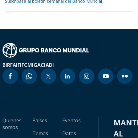
Suscríbase al boletín semanal del Banco Mundial
BIRF
AIF
IFC
MIGA
CIADI
Quiénes
Países
Eventos
MANT
somos
AL
Temas
Datos