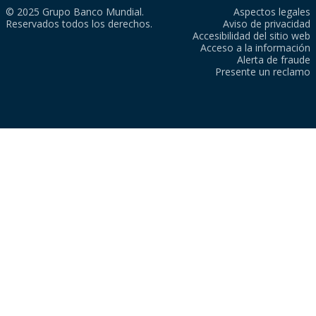
© 2025 Grupo Banco Mundial.
Aspectos legales
Reservados todos los derechos.
Aviso de privacidad
Accesibilidad del sitio web
Acceso a la información
Alerta de fraude
Presente un reclamo