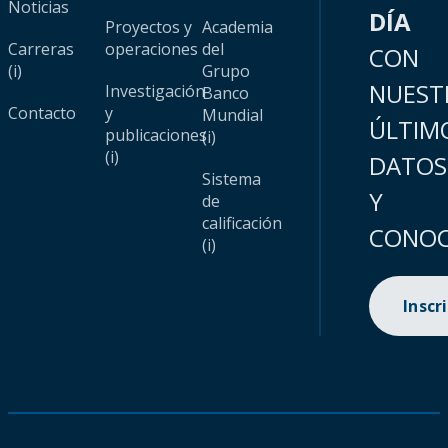
Noticias
DÍA
Proyectos y
Academia
Carreras
operaciones
del
CON
(i)
Grupo
NUEST
Investigación
Banco
Contacto
y
Mundial
ÚLTIM
publicaciones
(i)
(i)
DATOS
Sistema
Y
de
calificación
CONOC
(i)
Inscr