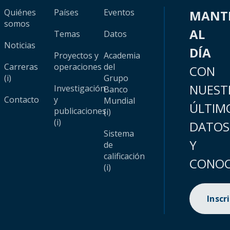
Quiénes
Países
Eventos
MANT
somos
AL
Temas
Datos
Noticias
DÍA
Proyectos y
Academia
Carreras
operaciones
del
CON
(i)
Grupo
NUEST
Investigación
Banco
Contacto
y
Mundial
ÚLTIM
publicaciones
(i)
(i)
DATOS
Sistema
Y
de
calificación
CONOC
(i)
Inscr