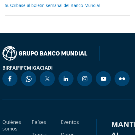
Suscríbase al boletín semanal del Banco Mundial
BIRF
AIF
IFC
MIGA
CIADI
Quiénes
Países
Eventos
MANT
somos
AL
Temas
Datos