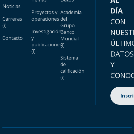
Noticias
DÍA
Proyectos y
Academia
Carreras
operaciones
del
CON
(i)
Grupo
NUEST
Investigación
Banco
Contacto
y
Mundial
ÚLTIM
publicaciones
(i)
(i)
DATOS
Sistema
Y
de
calificación
CONOC
(i)
Inscr