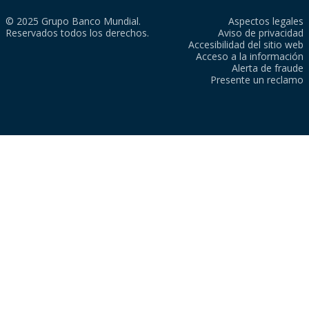
© 2025 Grupo Banco Mundial.
Aspectos legales
Reservados todos los derechos.
Aviso de privacidad
Accesibilidad del sitio web
Acceso a la información
Alerta de fraude
Presente un reclamo