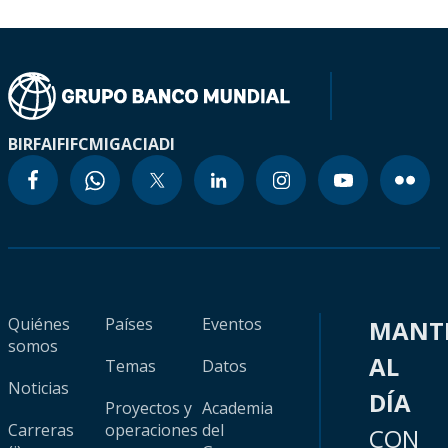
BIRF
AIF
IFC
MIGA
CIADI
Quiénes
Países
Eventos
MANT
somos
AL
Temas
Datos
Noticias
DÍA
Proyectos y
Academia
Carreras
operaciones
del
CON