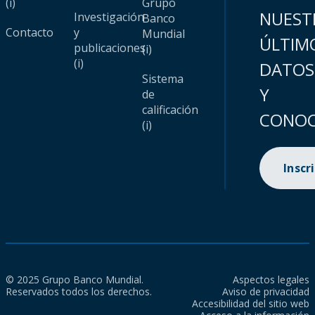
(i)
Grupo
NUEST
Investigación
Banco
Contacto
y
Mundial
ÚLTIM
publicaciones
(i)
(i)
DATOS
Sistema
Y
de
calificación
CONOC
(i)
Inscr
© 2025 Grupo Banco Mundial.
Aspectos legales
Reservados todos los derechos.
Aviso de privacidad
Accesibilidad del sitio web