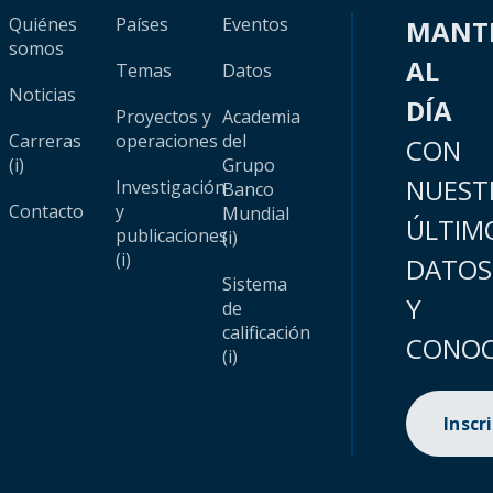
Quiénes
Países
Eventos
MANT
somos
AL
Temas
Datos
Noticias
DÍA
Proyectos y
Academia
Carreras
operaciones
del
CON
(i)
Grupo
NUEST
Investigación
Banco
Contacto
y
Mundial
ÚLTIM
publicaciones
(i)
(i)
DATOS
Sistema
Y
de
calificación
CONOC
(i)
Inscr