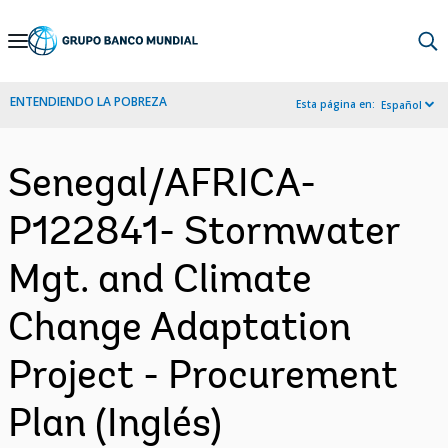
Skip
to
Main
ENTENDIENDO LA POBREZA
Esta página en:
Español
Navigation
Senegal/AFRICA-
P122841- Stormwater
Mgt. and Climate
Change Adaptation
Project - Procurement
Plan (Inglés)