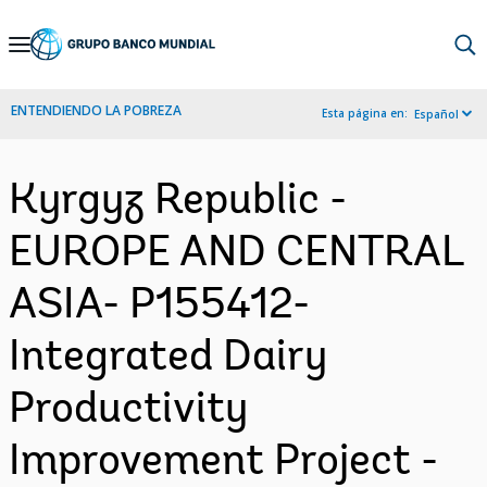
Skip
to
Main
ENTENDIENDO LA POBREZA
Esta página en:
Español
Navigation
Kyrgyz Republic -
EUROPE AND CENTRAL
ASIA- P155412-
Integrated Dairy
Productivity
Improvement Project -