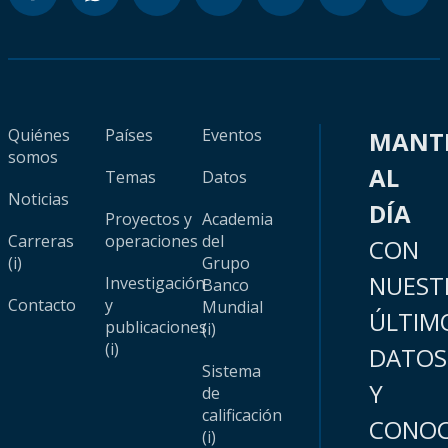
Quiénes
Países
Eventos
MANT
somos
AL
Temas
Datos
Noticias
DÍA
Proyectos y
Academia
Carreras
operaciones
del
CON
(i)
Grupo
NUEST
Investigación
Banco
Contacto
y
Mundial
ÚLTIM
publicaciones
(i)
(i)
DATOS
Sistema
Y
de
calificación
CONOC
(i)