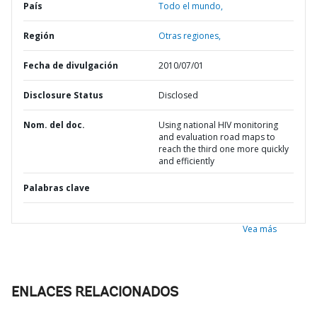
País
Todo el mundo,
Región
Otras regiones,
Fecha de divulgación
2010/07/01
Disclosure Status
Disclosed
Nom. del doc.
Using national HIV monitoring
and evaluation road maps to
reach the third one more quickly
and efficiently
Palabras clave
Vea más
ENLACES RELACIONADOS