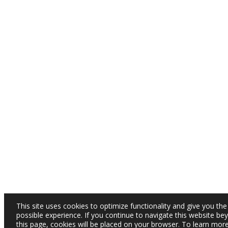
This site uses cookies to optimize functionality and give you the
possible experience. If you continue to navigate this website be
this page, cookies will be placed on your browser. To learn mor