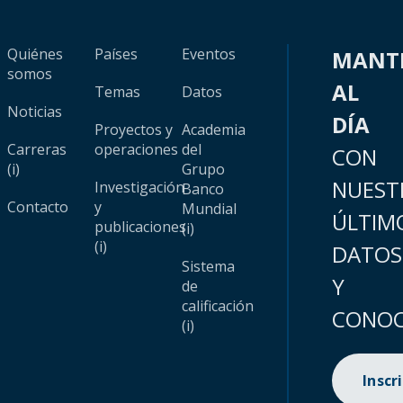
Quiénes
Países
Eventos
MANT
somos
AL
Temas
Datos
Noticias
DÍA
Proyectos y
Academia
Carreras
operaciones
del
CON
(i)
Grupo
NUEST
Investigación
Banco
Contacto
y
Mundial
ÚLTIM
publicaciones
(i)
(i)
DATOS
Sistema
Y
de
calificación
CONOC
(i)
Inscr