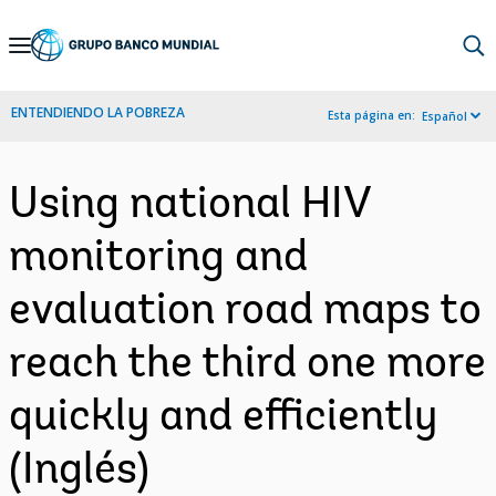
Skip
to
Main
ENTENDIENDO LA POBREZA
Esta página en:
Español
Navigation
Using national HIV
monitoring and
evaluation road maps to
reach the third one more
quickly and efficiently
(Inglés)