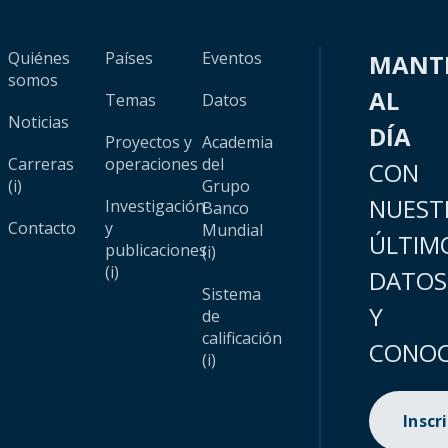
Quiénes
Países
Eventos
MANT
somos
AL
Temas
Datos
Noticias
DÍA
Proyectos y
Academia
Carreras
operaciones
del
CON
(i)
Grupo
NUEST
Investigación
Banco
Contacto
y
Mundial
ÚLTIM
publicaciones
(i)
(i)
DATOS
Sistema
Y
de
calificación
CONOC
(i)
Inscr