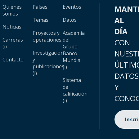
Quiénes
Países
Eventos
MANT
somos
AL
Temas
Datos
Noticias
DÍA
Proyectos y
Academia
Carreras
operaciones
del
CON
(i)
Grupo
NUEST
Investigación
Banco
Contacto
y
Mundial
ÚLTIM
publicaciones
(i)
(i)
DATOS
Sistema
Y
de
calificación
CONOC
(i)
Inscr