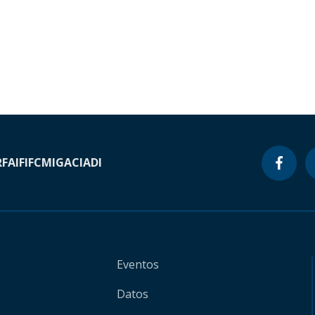
RF
AIF
IFC
MIGA
CIADI
Eventos
Datos