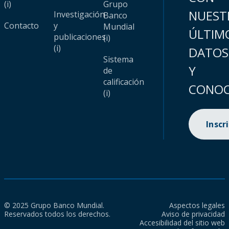
(i)
Grupo
NUEST
Investigación
Banco
Contacto
y
Mundial
ÚLTIM
publicaciones
(i)
(i)
DATOS
Sistema
Y
de
calificación
CONOC
(i)
Inscr
© 2025 Grupo Banco Mundial.
Aspectos legales
Reservados todos los derechos.
Aviso de privacidad
Accesibilidad del sitio web