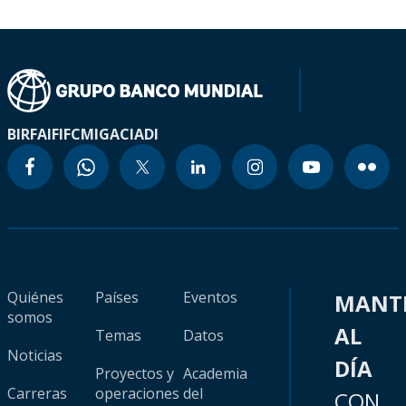
BIRF
AIF
IFC
MIGA
CIADI
Quiénes
Países
Eventos
MANT
somos
AL
Temas
Datos
Noticias
DÍA
Proyectos y
Academia
Carreras
operaciones
del
CON