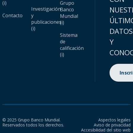
(i)
Grupo
NUEST
Investigación
Banco
Contacto
y
Mundial
ÚLTIM
publicaciones
(i)
(i)
DATOS
Sistema
Y
de
calificación
CONOC
(i)
Inscr
© 2025 Grupo Banco Mundial.
Aspectos legales
Reservados todos los derechos.
Aviso de privacidad
Accesibilidad del sitio web