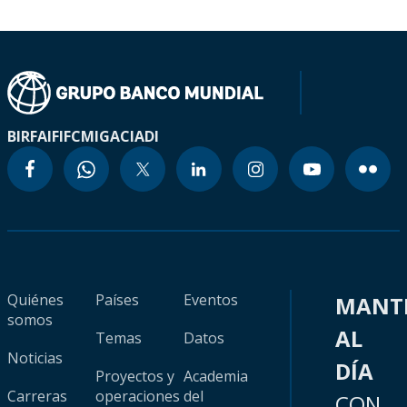
BIRF
AIF
IFC
MIGA
CIADI
Quiénes
Países
Eventos
MANT
somos
AL
Temas
Datos
Noticias
DÍA
Proyectos y
Academia
Carreras
operaciones
del
CON