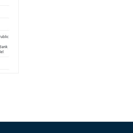
Public
 Bank
el