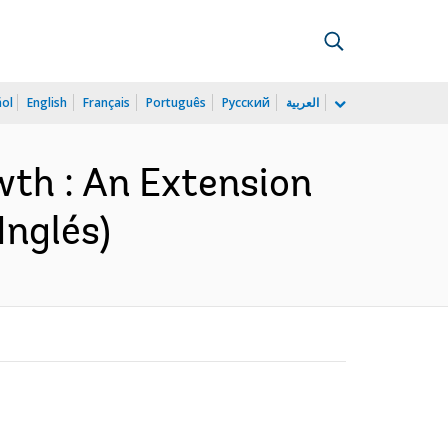
ñol
English
Français
Português
Русский
العربية
wth : An Extension
Inglés)