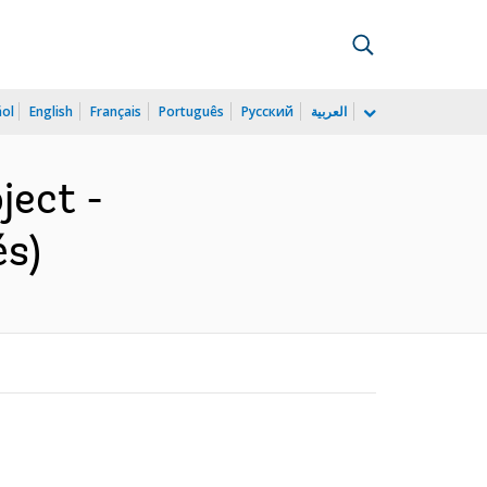
ñol
English
Français
Português
Русский
العربية
ject -
és)