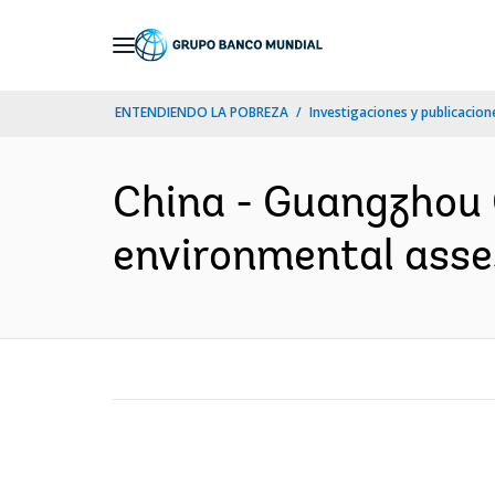
Skip
to
Main
ENTENDIENDO LA POBREZA
Investigaciones y publicacione
Navigation
China - Guangzhou C
environmental asses