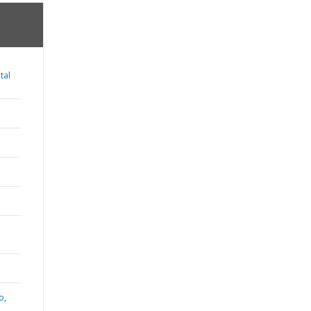
tal
o,