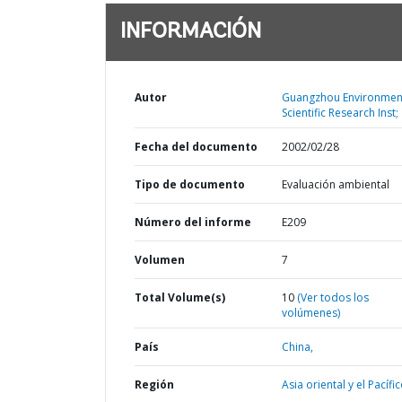
INFORMACIÓN
Autor
Guangzhou Environmen
Scientific Research Inst;
Fecha del documento
2002/02/28
Tipo de documento
Evaluación ambiental
Número del informe
E209
Volumen
7
Total Volume(s)
10
(Ver todos los
volúmenes)
País
China,
Región
Asia oriental y el Pacífic