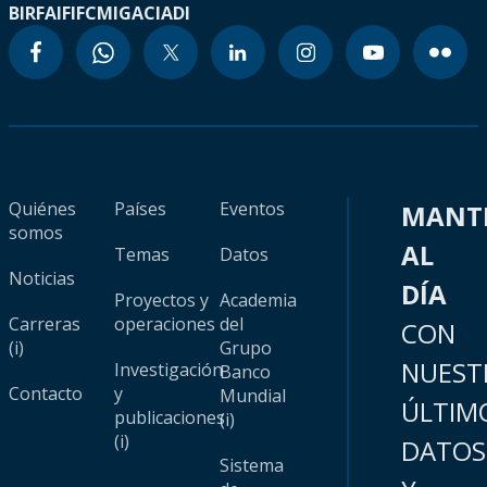
BIRF
AIF
IFC
MIGA
CIADI
Quiénes
Países
Eventos
MANT
somos
AL
Temas
Datos
Noticias
DÍA
Proyectos y
Academia
Carreras
operaciones
del
CON
(i)
Grupo
NUEST
Investigación
Banco
Contacto
y
Mundial
ÚLTIM
publicaciones
(i)
(i)
DATOS
Sistema