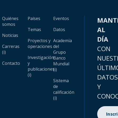
Quiénes
Países
Eventos
MANT
somos
AL
Temas
Datos
Noticias
DÍA
Proyectos y
Academia
Carreras
operaciones
del
CON
(i)
Grupo
NUEST
Investigación
Banco
Contacto
y
Mundial
ÚLTIM
publicaciones
(i)
(i)
DATOS
Sistema
Y
de
calificación
CONOC
(i)
Inscr