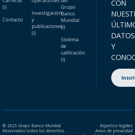
Carreras
operaciones
del
CON
(i)
Grupo
NUEST
Investigación
Banco
Contacto
y
Mundial
ÚLTIM
publicaciones
(i)
(i)
DATOS
Sistema
Y
de
calificación
CONOC
(i)
Inscr
© 2025 Grupo Banco Mundial.
Aspectos legales
Reservados todos los derechos.
Aviso de privacidad