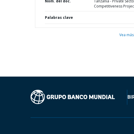
Nom. del doc.
Tanzania - Private Secto
Competitiveness Projec
Palabras clave
Vea más
BI