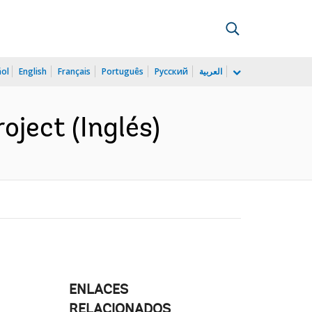
ñol
English
Français
Português
Русский
العربية
oject (Inglés)
ENLACES
RELACIONADOS