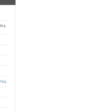
ón y
rica,