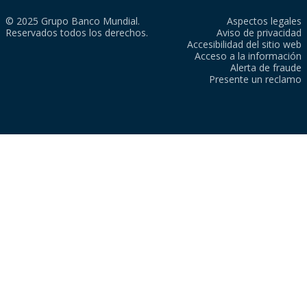
© 2025 Grupo Banco Mundial.
Aspectos legales
Reservados todos los derechos.
Aviso de privacidad
Accesibilidad del sitio web
Acceso a la información
Alerta de fraude
Presente un reclamo