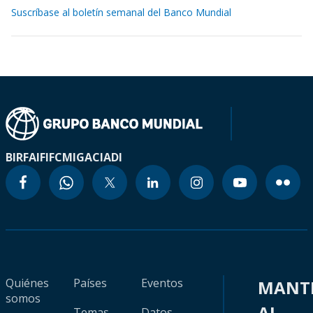
Suscríbase al boletín semanal del Banco Mundial
BIRF
AIF
IFC
MIGA
CIADI
Quiénes
Países
Eventos
MANT
somos
AL
Temas
Datos