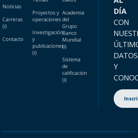
Noticias
DÍA
Proyectos y
Academia
Carreras
operaciones
del
CON
(i)
Grupo
NUEST
Investigación
Banco
Contacto
y
Mundial
ÚLTIM
publicaciones
(i)
(i)
DATOS
Sistema
Y
de
calificación
CONOC
(i)
Inscr