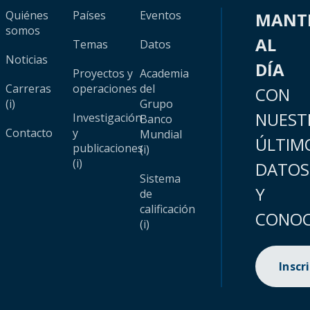
Quiénes
Países
Eventos
MANT
somos
AL
Temas
Datos
Noticias
DÍA
Proyectos y
Academia
Carreras
operaciones
del
CON
(i)
Grupo
NUEST
Investigación
Banco
Contacto
y
Mundial
ÚLTIM
publicaciones
(i)
(i)
DATOS
Sistema
Y
de
calificación
CONOC
(i)
Inscr