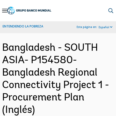
Skip
to
Main
ENTENDIENDO LA POBREZA
Esta página en:
Español
Navigation
Bangladesh - SOUTH
ASIA- P154580-
Bangladesh Regional
Connectivity Project 1 -
Procurement Plan
(Inglés)