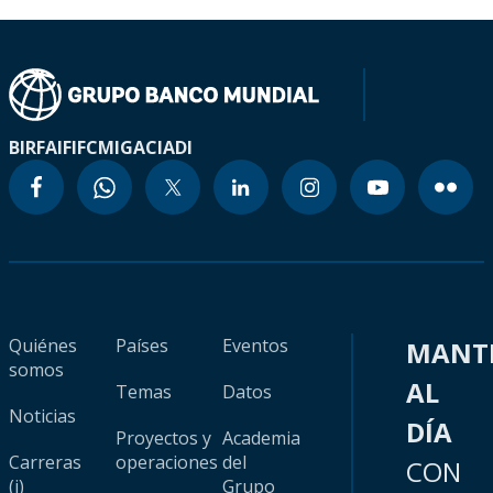
BIRF
AIF
IFC
MIGA
CIADI
Quiénes
Países
Eventos
MANT
somos
AL
Temas
Datos
Noticias
DÍA
Proyectos y
Academia
Carreras
operaciones
del
CON
(i)
Grupo