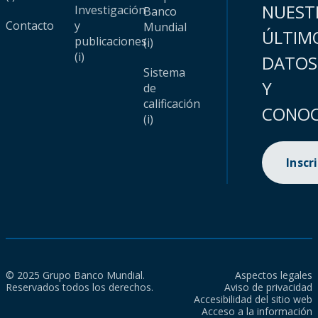
NUEST
Investigación
Banco
Contacto
y
Mundial
ÚLTIM
publicaciones
(i)
(i)
DATOS
Sistema
Y
de
calificación
CONOC
(i)
Inscr
© 2025 Grupo Banco Mundial.
Aspectos legales
Reservados todos los derechos.
Aviso de privacidad
Accesibilidad del sitio web
Acceso a la información