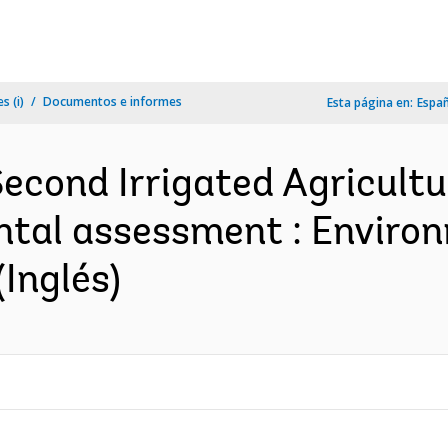
s (i)
Documentos e informes
Esta página en:
Espa
Second Irrigated Agricult
ntal assessment : Environ
Inglés)