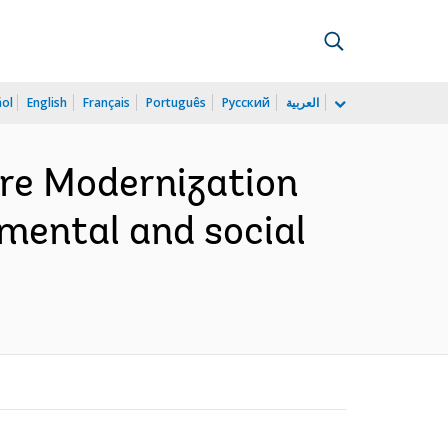
ñol
English
Français
Português
Русский
العربية
ure Modernization
mental and social