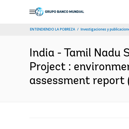
Skip
to
Main
ENTENDIENDO LA POBREZA
Investigaciones y publicacione
Navigation
India - Tamil Nadu 
Project : environme
assessment report (