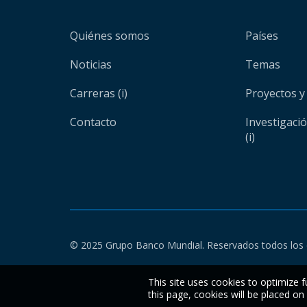
Quiénes somos
Países
Noticias
Temas
Carreras (i)
Proyectos y
Contacto
Investigaci
(i)
© 2025 Grupo Banco Mundial. Reservados todos los 
This site uses cookies to optimize f
this page, cookies will be placed o