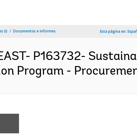
s (i)
Documentos e informes
Esta página en:
Espa
EAST- P163732- Sustaina
ion Program - Procurement