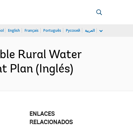
ñol
English
Français
Português
Русский
العربية
ble Rural Water
 Plan (Inglés)
ENLACES
RELACIONADOS