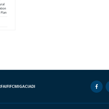
-
ural
ation
 Plan
RF
AIF
IFC
MIGA
CIADI