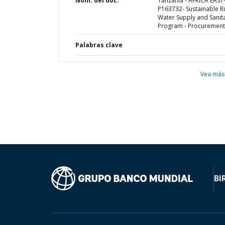
Nom. del doc.
Tanzania - AFRICA EAST
P163732- Sustainable R
Water Supply and Sanit
Program - Procurement
Palabras clave
Vea más
BI